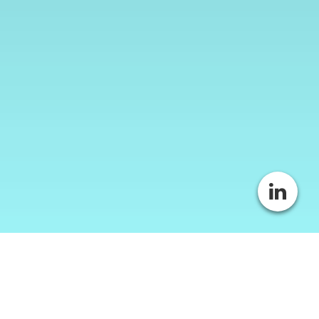
Cookie-Einstellungen
Diese Webseite verwendet Cookies, um Besuchern ein optimales
Nutzererlebnis zu bieten. Bestimmte Inhalte von Drittanbietern werden
nur angezeigt, wenn die entsprechende Option aktiviert ist. Die
Datenverarbeitung kann dann auch in einem Drittland erfolgen.
Weitere Informationen hierzu in der Datenschutzerklärung.